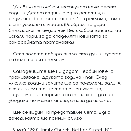
“Дъ Бългериянс” съществуват вече десет
години. Десет години с една репетиция
седмично, без финансиране, без реклама, само
с ентусиазъм и любов. (Разбрах, че дори
българските медии във Великобритания са им
искали пари, за да споделят новината за
самодейната постановка.)
Сега залата побира около сто души. Купете
си билети и я напълним.
Самодейците ще ни дадат необикновено
преживяване. Другата година - пак. След
няколко години залите ще са по‑големи зали. А
ако си мислите, че това е невъзможно,
надявам се историята на тези хора да ви е
убедила, че можем много, стига да искаме.
Ще се видим на представлението. Една
вечер, която ще помним дълго
9 май, 19:30, Trinity Church, Nether Street, N12