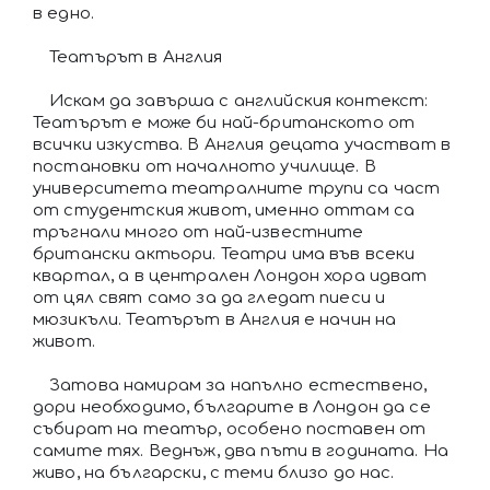
в едно.
Театърът в Англия
Искам да завърша с английския контекст:
Театърът е може би най-британското от
всички изкуства. В Англия децата участват в
постановки от началното училище. В
университета театралните трупи са част
от студентския живот, именно оттам са
тръгнали много от най-известните
британски актьори. Театри има във всеки
квартал, а в централен Лондон хора идват
от цял свят само за да гледат пиеси и
мюзикъли. Театърът в Англия е начин на
живот.
Затова намирам за напълно естествено,
дори необходимо, българите в Лондон да се
събират на театър, особено поставен от
самите тях. Веднъж, два пъти в годината. На
живо, на български, с теми близо до нас.