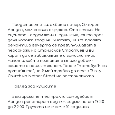
Представете си: събота вечер, Северен
Лондон, малка зала в църква. Сто стола. На
сцената - седем жени и един мъж, които през
деня копаят градини, чистят, шият, правят
ремонти, а вечерта се превъплъщават в
персонажи на Станислав Стратиев и ви
карат да се забавлявате и замислите за
живота, който познавате много добре -
защото е вашият живот. Това е “ЪфтобусЪ на
артис’ките”, на 9 май трябва да сте в Trinity
Church на Nether Street на постановката.
Поглед зад кулисите
Българските театрални самодейци в
Лондон репетират веднъж седмично от 19:30
до 22:00. Трупата им е вече 10 годишна.