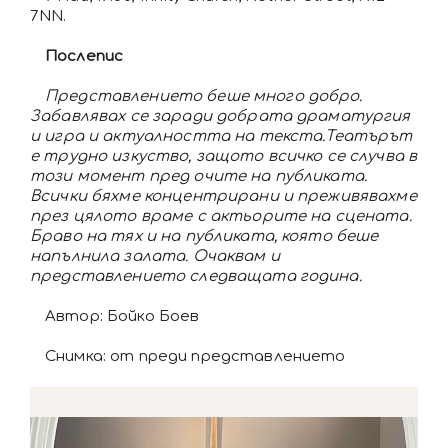
7NN.
Послепис
Представлението беше много добро.
Забавлявах се заради добрата драматургия
и игра и актуалността на текста.Театърът
е трудно изкуство, защото всичко се случва в
този момент пред очите на публиката.
Всички бяхме концентрирани и преживявахме
през цялото враме с актьорите на сцената.
Браво на тях и на публиката, която беше
напълнила залата. Очаквам и
представлението следващата година.
Автор: Бойко Боев
Снимка: от преди представлението