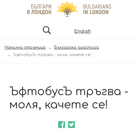
English
Начална страница
Българска диаспора
ЪфтобусЪ тръгва - моля, качете се!
ЪфтобусЪ тръгва -
моля, качете се!