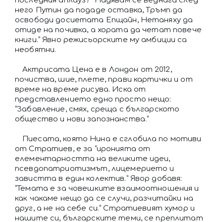
последния аплауз? “Надявам се веднага след
него Путин да подаде оставка, Тръмп да
освободи досиетата Епщайн, Нетаняху да
отиде на почивка, а хората да четат повече
книги.” Явно режисьорските му амбиции са
необятни.
Актрисата Цена е в Лондон от 2012,
почиства, шие, плете, прави картички и от
време на време рисува. Иска от
представлението едно просто нещо:
“Забавление, смях, среща с българското
общество и нови запознанства.”
Пиесата, която Нина е сглобила по мотиви
от Стратиев, е за “иронията от
елементарността на великите идеи,
псевдопатриотизмът, лицемерието и
завистта в един колектив.” Явор добавя:
“Темата е за човешките взаимоотношения и
как чакаме нещо да се случи, разчитайки на
друг, а не на себе си.” Стратиевият хумор и
нашите си, българските теми, се преплитат