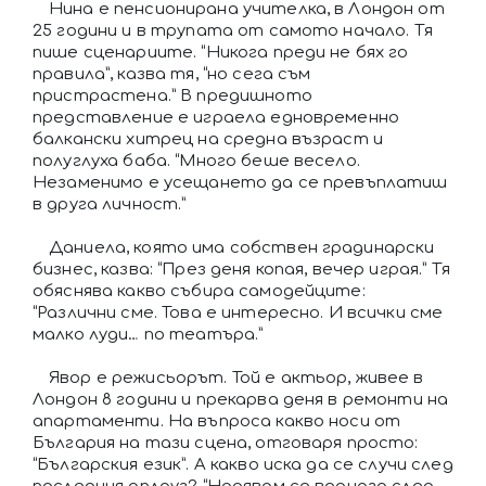
Нина е пенсионирана учителка, в Лондон от
25 години и в трупата от самото начало. Тя
пише сценариите. “Никога преди не бях го
правила”, казва тя, “но сега съм
пристрастена.” В предишното
представление е играела едновременно
балкански хитрец на средна възраст и
полуглуха баба. “Много беше весело.
Незаменимо е усещането да се превъплатиш
в друга личност.”
Даниела, която има собствен градинарски
бизнес, казва: “През деня копая, вечер играя.” Тя
обяснява какво събира самодейците:
“Различни сме. Това е интересно. И всички сме
малко луди… по театъра.”
Явор е режисьорът. Той е актьор, живее в
Лондон 8 години и прекарва деня в ремонти на
апартаменти. На въпроса какво носи от
България на тази сцена, отговаря просто:
“Българския език”. А какво иска да се случи след