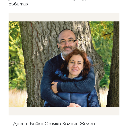
събития.
Деси и Бойко Снимка Калоян Желев