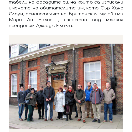
табели на фасадите си, на които са изписани
имената на обитателите им, като Сър Ханс
Слоун, основателят на Британския музей или
Мари Ан Евънс , известна под мъжкия
псевдоним Джордж Елиът.