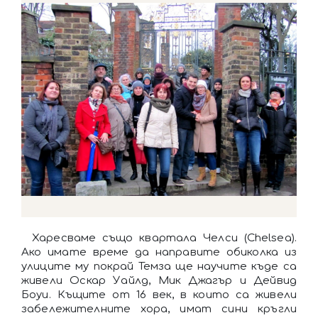
Харесваме също квартала Челси (Chelsea).
Ако имате време да направите обиколка из
улиците му покрай Темза ще научите къде са
живели Оскар Уайлд, Мик Джагър и Дейвид
Боуи. Къщите от 16 век, в които са живели
забележителните хора, имат сини кръгли