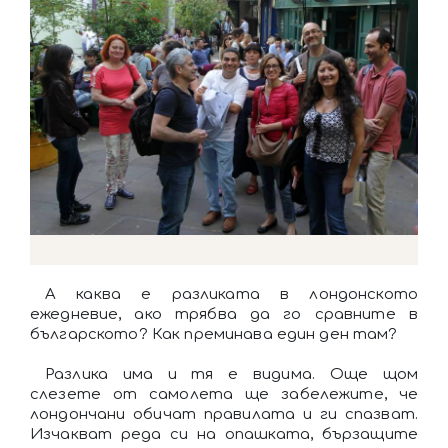
А каква е разликата в лондонското
ежедневие, ако трябва да го сравните в
българското? Как преминава един ден там?
Разлика има и тя е видима. Още щом
слезете от самолета ще забележите, че
лондончани обичат правилата и ги спазват.
Изчакват реда си на опашката, бързащите