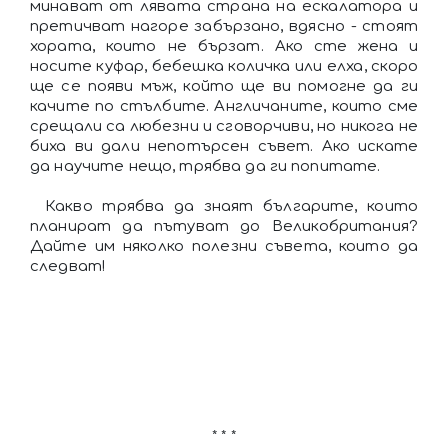
минават от лявата страна на ескалатора и
претичват нагоре забързано, вдясно - стоят
хората, които не бързат. Ако сте жена и
носите куфар, бебешка количка или елха, скоро
ще се появи мъж, който ще ви помогне да ги
качите по стълбите. Англичаните, които сме
срещали са любезни и сговорчиви, но никога не
биха ви дали непотърсен съвет. Ако искате
да научите нещо, трябва да ги попитате.
Какво трябва да знаят българите, които
планират да пътуват до Великобритания?
Дайте им няколко полезни съвета, които да
следват!
* * *