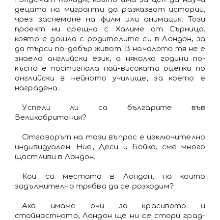
децата на мигранти да разказват истории,
чрез заснемане на филм или анимация. Този
проект ни срещна с Халиме от Сърница,
която е дошла с родителите си в Лондон, за
да търси по-добър живот. В началото тя не е
знаела английски език, а няколко години по-
късно е постигнала най-високата оценка по
английски в нейното училище, за което е
наградена.
Успели ли са българите във
Великобритания?
Отговорът на този въпрос е изключително
индивидуален. Ние, Деси и Бойко, сме много
щастливи в Лондон.
Кои са местата в Лондон, на които
задължително трябва да се разходим?
Ако имаме очи за красивото и
стойностното, Лондон ще ни се стори град-