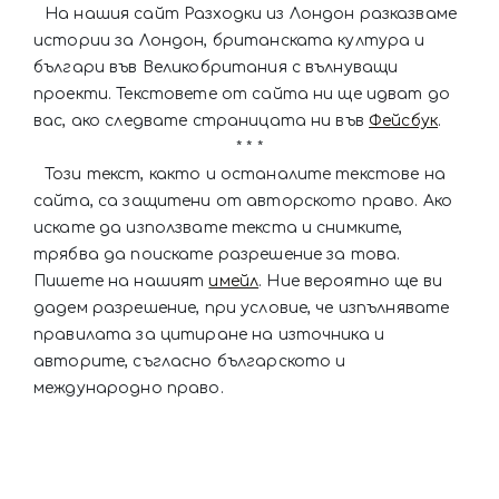
На нашия сайт Разходки из Лондон разказваме
истории за Лондон, британската култура и
българи във Великобритания с вълнуващи
проекти. Текстовете от сайта ни ще идват до
вас, ако следвате страницата ни във
Фейсбук
.
* * *
Този текст, както и останалите текстове на
сайта, са защитени от авторското право. Ако
искате да използвате текста и снимките,
трябва да поискате разрешение за това.
Пишете на нашият
имейл
. Ние вероятно ще ви
дадем разрешение, при условие, че изпълнявате
правилата за цитиране на източника и
авторите, съгласно българското и
международно право.