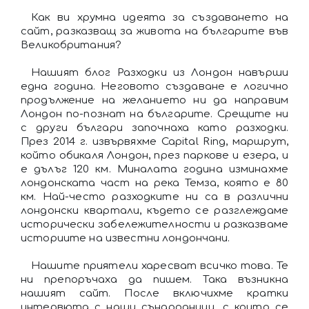
Как ви хрумна идеята за създаването на
сайт, разказващ за живота на българите във
Великобритания?
Нашият блог Разходки из Лондон навърши
една година. Неговото създаване е логично
продължение на желанието ни да направим
Лондон по-познат на българите. Срещите ни
с други българи започнаха като разходки.
През 2014 г. извървяхме Capital Ring, маршрут,
който обикаля Лондон, през паркове и езера, и
е дълъг 120 км. Миналата година изминахме
лондонската част на река Темза, която е 80
км. Най-често разходките ни са в различни
лондонски квартали, където се разглеждаме
исторически забележителности и разказваме
историите на известни лондончани.
Нашите приятели харесват всичко това. Те
ни препоръчаха да пишем. Така възникна
нашият сайт. После включихме кратки
интервюта с наши сънародници, с които се