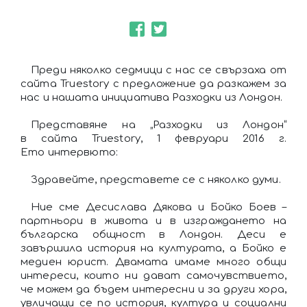
Преди няколко седмици с нас се свързаха от
сайта Truestory с предложение да разкажем за
нас и нашата инициатива Разходки из Лондон.
Представяне на „Разходки из Лондон“
в сайта Truestory, 1 февруари 2016 г.
Ето интервюто:
Здравейте, представете се с няколко думи.
Ние сме Десислава Дякова и Бойко Боев –
партньори в живота и в изграждането на
българска общност в Лондон. Деси е
завършила история на културата, а Бойко е
медиен юрист. Двамата имаме много общи
интереси, които ни дават самочувствието,
че можем да бъдем интересни и за други хора,
увличащи се по история, култура и социални