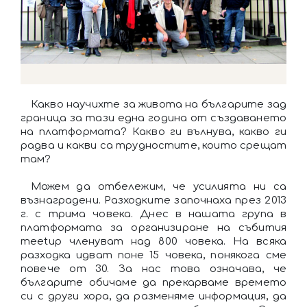
Какво научихте за живота на българите зад
граница за тази една година от създаването
на платформата? Какво ги вълнува, какво ги
радва и какви са трудностите, които срещат
там?
Можем да отбележим, че усилията ни са
възнаградени. Разходките започнаха през 2013
г. с трима човека. Днес в нашата група в
платформата за организиране на събития
meetup членуват над 800 човека. На всяка
разходка идват поне 15 човека, понякога сме
повече от 30. За нас това означава, че
българите обичаме да прекарваме времето
си с други хора, да разменяме информация, да