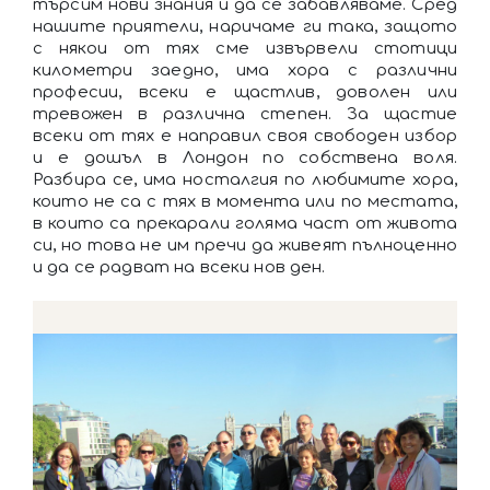
търсим нови знания и да се забавляваме. Сред
нашите приятели, наричаме ги така, защото
с някои от тях сме извървели стотици
километри заедно, има хора с различни
професии, всеки е щастлив, доволен или
тревожен в различна степен. За щастие
всеки от тях е направил своя свободен избор
и е дошъл в Лондон по собствена воля.
Разбира се, има носталгия по любимите хора,
които не са с тях в момента или по местата,
в които са прекарали голяма част от живота
си, но това не им пречи да живеят пълноценно
и да се радват на всеки нов ден.