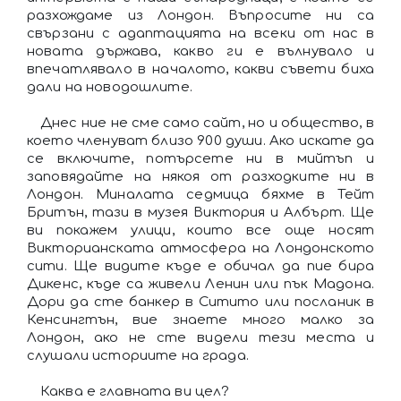
разхождаме из Лондон. Въпросите ни са
свързани с адаптацията на всеки от нас в
новата държава, какво ги е вълнувало и
впечатлявало в началото, какви съвети биха
дали на новодошлите.
Днес ние не сме само сайт, но и общество, в
което членуват близо 900 души. Ако искате да
се включите, потърсете ни в мийтъп и
заповядайте на някоя от разходките ни в
Лондон. Миналата седмица бяхме в Тейт
Бритън, тази в музея Виктория и Албърт. Ще
ви покажем улици, които все още носят
Викторианската атмосфера на Лондонското
сити. Ще видите къде е обичал да пие бира
Дикенс, къде са живели Ленин или пък Мадона.
Дори да сте банкер в Ситито или посланик в
Кенсингтън, вие знаете много малко за
Лондон, ако не сте видели тези места и
слушали историите на града.
Каква е главната ви цел?