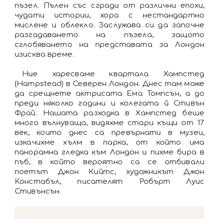
пъзел. Пълен със сгради от различни епохи,
чудати истории, хора с нестандартно
мислене и облекло. Заслужава си да започне
разгадаването на пъзела, защото
сглобяването на представата за Лондон
изисква време.
Ние харесваме квартала Хампстед
(Hampstead) в Северен Лондон. Днес там може
да срещнете актрисата Ема Томпсън, а до
преди няколко години и колегата й Стивън
Фрай. Нашата разходка в Хампстед беше
много вълнуваща, видяхме стари къщи от 17
век, които днес са превърнати в музеи,
изкачихме хълм в парка, от който има
панорамна гледка към Лондон и пихме бира в
пъб, в който вероятно са се отбивали
поетът Джон Кийтс, художникът Джон
Констабъл, писателят Робърт Луис
Стивънсън.