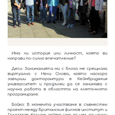
Има ли история или личност, която ви
направи по-силно впечатление?
Деси: Заниманията ми с блога ме срещнаха
виртуално с Нели Олова, която наскоро
завърши докторантура в Кеймбриджкия
университет и продължи да се занимава с
научна работа в областта на клетъчното
програмиране.
Бойко: В момента участваме в съвместен
проект между Британския филмов институт и
Голдсмит Колидж, който има за цел да научи