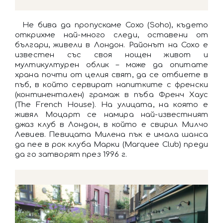
Не бива да пропускаме Сохо (Soho), където
открихме най-много следи, оставени от
българи, живели в Лондон. Районът на Сохо е
известен със своя нощен живот и
мултикултурен облик – може да опитате
храна почти от целия свят, да се отбиете в
пъб, в който сервират напитките с френски
(континентален) грамаж в пъба Френч Хаус
(The French House). На улицата, на която е
живял Моцарт се намира най-известният
джаз клуб в Лондон, в който е свирил Милчо
Левиев. Певицата Милена пък е имала шанса
да пее в рок клуба Марки (Marquee Club) преди
да го затворят през 1996 г.