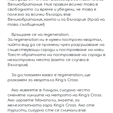
Великобритания. Ние правим всичко това в
свободното си време и убедени, че това е
полезно за всички българи във
Великобритания, както и за България. (Край на
това съобщение!)
Връщаме се на regeneration. . .
За regeneration ни е нужен построен квартал,
чийто вид да се промени чрез разрушаване на
съществуващи сгради и построяване на нови.
Тоест обратното на построяване на сгради в
незастроени места (както се случва в
България).
За да покажем какво е regeneration, ще
разкажем за квартала King’s Cross.
Ако живеете в Лондон, сигурно често
сменяте линиите на метрото на King’s Cross.
Ако играете Монополи, знаете, за
железопътната гара King’s Cross. Ако сте
туристи, сигурно сте се снимали във