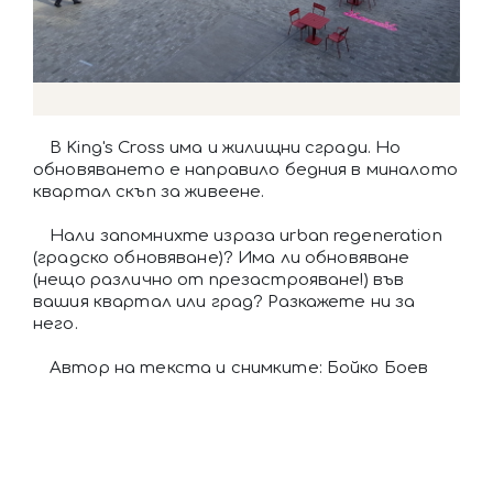
В King's Cross има и жилищни сгради. Но
обновяването е направило бедния в миналото
квартал скъп за живеене.
Нали запомнихте израза urban regeneration
(градско обновяване)? Има ли обновяване
(нещо различно от презастрояване!) във
вашия квартал или град? Разкажете ни за
него.
Автор на текста и снимките: Бойко Боев