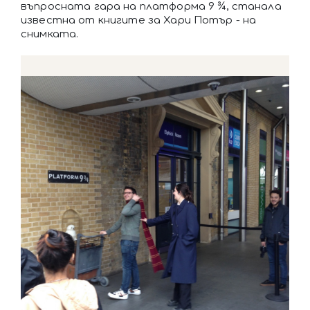
въпросната гара на платформа 9 ¾, станала
известна от книгите за Хари Потър - на
снимката.