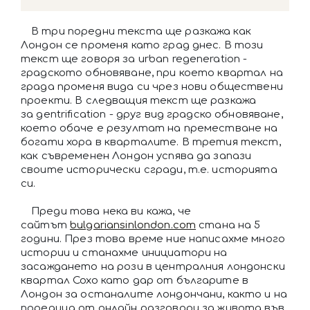
В три поредни текста ще разкажа как
Лондон се променя като град днес. В този
текст ще говоря за urban regeneration -
градското обновяване, при което квартал на
града променя вида си чрез нови обществени
проекти. В следващия текст ще разкажа
за gentrification - друг вид градско обновяване,
което обаче е резултат на преместване на
богати хора в кварталите. В третия текст,
как съвременен Лондон успява да запази
своите исторически сгради, т.е. историята
си.
Преди това нека ви кажа, че
сайтът
bulgariansinlondon.com
стана на 5
години. През това време ние написахме много
истории и станахме инициатори на
засаждането на рози в централния лондонски
квартал Сохо като дар от българите в
Лондон за останалите лондончани, както и на
поредица от онлайн разговори за живота във