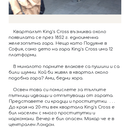
Кварталът King’s Cross възниква около
появилата се през 1852 г. едноименна
железопътна гара. Нещо като Подуяне в
София, само дето на гара King’s Cross има 12
платформи.
В миналото парните влакове са пушили и са
били шумни. Кой би живял в квартал около
подобна гара? Ами, бедни хора.
Освен това си помислете за тълпите
пътници идващи и отпътуващи от гарата.
Представете си крадци и проститутки. . . .
До края на 20-ти век квартала King’s Cross е
бил населен с много проститутки и
наркомани. Вечер е бил опасен. Макар че е в
централен Лондон.