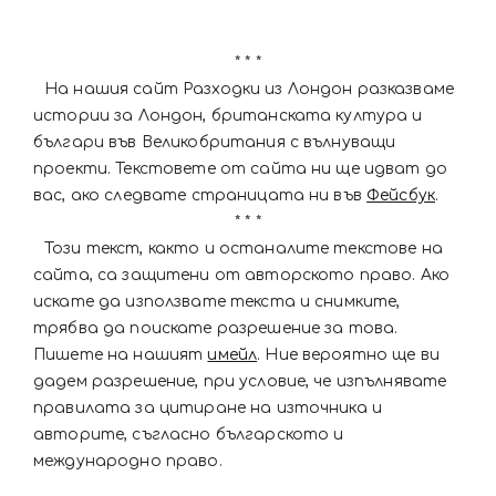
* * *
На нашия сайт Разходки из Лондон разказваме
истории за Лондон, британската култура и
българи във Великобритания с вълнуващи
проекти. Текстовете от сайта ни ще идват до
вас, ако следвате страницата ни във
Фейсбук
.
* * *
Този текст, както и останалите текстове на
сайта, са защитени от авторското право. Ако
искате да използвате текста и снимките,
трябва да поискате разрешение за това.
Пишете на нашият
имейл
. Ние вероятно ще ви
дадем разрешение, при условие, че изпълнявате
правилата за цитиране на източника и
авторите, съгласно българското и
международно право.