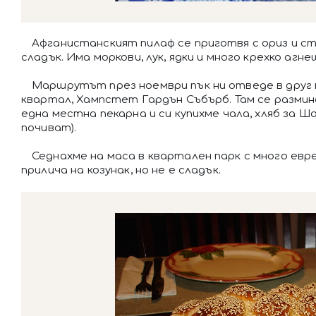
Афганистанският пилаф се приготвя с ориз и с
сладък. Има моркови, лук, ядки и много крехко агне
Маршрутът през ноември пък ни отведе в друг
квартал, Хампстет Гардън Събърб. Там се размин
една местна пекарна и си купихме чала, хляб за 
почиват).
Седнахме на маса в квартален парк с много евр
прилича на козунак, но не е сладък.