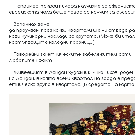
Например, покрай пилафа научихме за афганиста
еврейската чала беше повод да научим за съседит
Започнах вече
да проучвам през какви квартали ще ни отведе ра
нови кулинарни наслади за групата. (Може би ита
настъпващите коледни празници.)
Говорейки за етническите забележителности н
любопитен факт:
Живеещият в Лондон художник, Янко Тихов, роде
на Лондон, в която всеки квартал на града е пре
етническа група в квартала. (В средата на карта