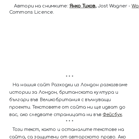
Автори на снимките:
Янко Тихов
,
Jost Wagner -
Wo
Commons Licence.
* * *
На нашия сайт Разходки из Лондон разказваме
истории за Лондон, британската култура и
българи във Великобритания с вълнуващи
проекти. Текстовете от сайта ни ще идват до
вас, ако следвате страницата ни във
Фейсбук
.
* * *
Този текст, както и останалите текстове на
сайта, са защитени от авторското право. Ако