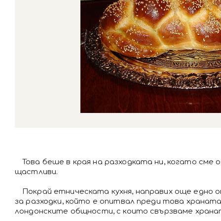
Това беше в края на разходката ни, когато сме 
щастливи.
Покрай етническата кухня, направих още едно о
за разходки, който е опитвал преди това хранат
лондонските общности, с които свързваме хран