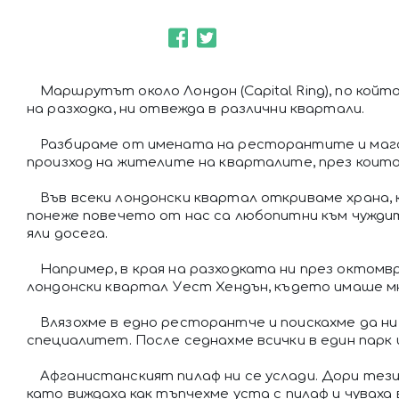
Маршрутът около Лондон (Capital Ring), по койт
на разходка, ни отвежда в различни квартали.
Разбираме от имената на ресторантите и мага
произход на жителите на кварталите, през коит
Във всеки лондонски квартал откриваме храна, 
понеже повечето от нас са любопитни към чуждит
яли досега.
Например, в края на разходката ни през октомвр
лондонски квартал Уест Хендън, където имаше м
Влязохме в едно ресторантче и поискахме да н
специалитет. После седнахме всички в един парк
Афганистанският пилаф ни се услади. Дори тези
като виждаха как тъпчехме уста с пилаф и чуваха