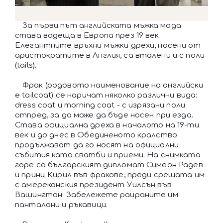
За първи път английската мъжка мода
става водеща в Европа през 19 век.
Елегантните връхни мъжки дрехи, носени от
аристократите в Англия, са вталени и с поли
(tails).
Фрак (родовото наименование на английски
е tailcoat) се наричат няколко различни вида:
dress coat и morning coat - с изрязани поли
отпред, за да може да бъде носен при езда.
Става официална дреха в началото на 19-ти
век и до днес в Обединеното кралство
продължават да го носят на официални
събития като сватби и приеми. На снимката
горе са българският дипломат Симеон Радев
и принц Кирил във фракове, преди срещата им
с амереканския президент Уилсън във
Вашингтон. Забележете раираните им
панталони и ръкавици.