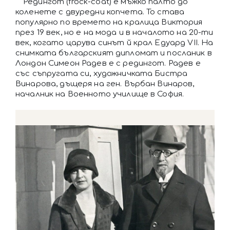
Редингот (frock-coat) е мъжко палто до
коленете с двуредни копчета. То става
популярно по времето на кралица Виктория
през 19 век, но е на мода и в началото на 20-ти
век, когато царува синът й крал Едуард VII. На
снимката българският дипломат и посланик в
Лондон Симеон Радев е с редингот. Радев е
със съпругата си, художничката Бистра
Винарова, дъщеря на ген. Върбан Винаров,
началник на Военното училище в София.