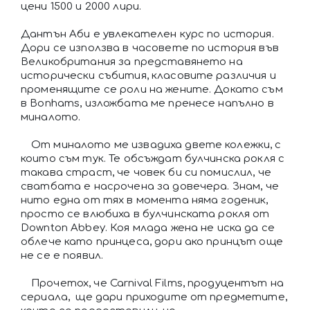
цени 1500 и 2000 лири.
Дантън Аби е увлекателен курс по история.
Дори се използва в часовете по история във
Великобритания за представянето на
исторически събития, класовите различия и
променящите се роли на жените. Докато съм
в Bonhams, изложбата ме пренесе напълно в
миналото.
От миналото ме извадиха двете колежки, с
които съм тук. Те обсъждат булчинска рокля с
такава страст, че човек би си помислил, че
сватбата е насрочена за довечера. Знам, че
нито една от тях в момента няма годеник,
просто се влюбиха в булчинската рокля от
Downton Abbey. Коя млада жена не иска да се
облече като принцеса, дори ако принцът още
не се е появил.
Прочетох, че Carnival Films, продуцентът на
сериала, ще дари приходите от предметите,