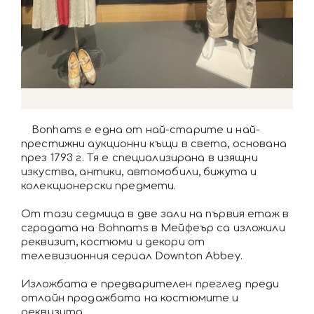
Bonhams е една от най-старите и най-
престижни аукционни къщи в света, основана
през 1793 г. Тя е специализирана в изящни
изкуства, антики, автомобили, бижута и
колекционерски предмети.
От тази седмица в две зали на първия етаж в
сградата на Bohnams в Мейфеър са изложили
реквизит, костюми и декори от
телевизионния сериал Downton Abbey.
Изложбата е предварителен преглед преди
отлайн продажбата на костюмите и
реквизита.