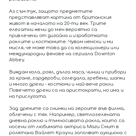
Аз съм тук, защото предметите
представляват картина от британския
живот в началото на 20-ти век. Трите
елегатни жени до мен вероятно са
привлечени от дизайна и изработката
роклите и костюмите. Чувам немски и ми
мисля, че може това да са колекционери или
международни фенове на сериала Downton
Abbey.
Виждам кола, роял, дълга маса, чинии и прибори
за хране, гардероби, огледала, гребени, шапки
и много дрехи - костюми и най-вече рокли.
Повечето дрехи са на аристократи, но има и
на прислугата.
Зад дрехите са снимки на героите във филма,
облечени с тях. Например, светлозелената
дневна роклю и тъмносивата рокла, които са
носени от любимата актриса Маги Смит в
ролятана Вайлет Кроули започват аукциона с