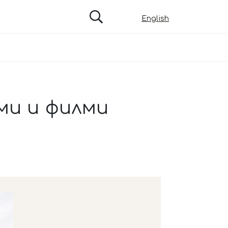
English
ми и филми