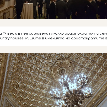
19 век и в нея са живели няколко аристократични се
ountry houses, къщите в именията на аристократите в