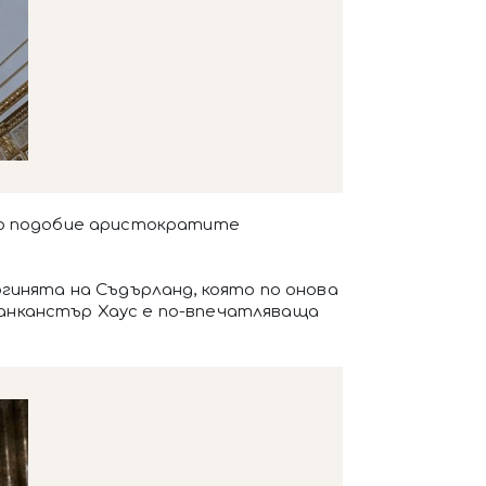
ето подобие аристократите
гинята на Съдърланд, която по онова
 Ланканстър Хаус е по-впечатляваща