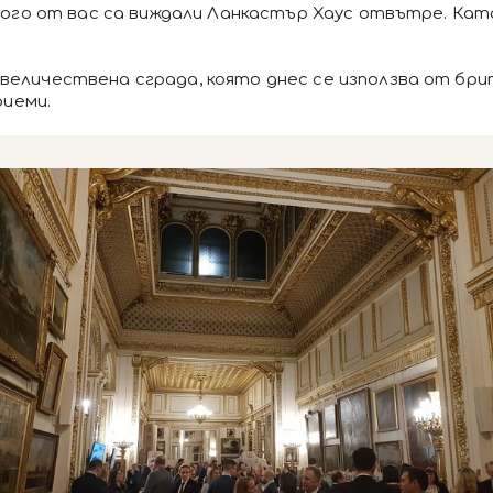
 много от вас са виждали Ланкастър Хаус отвътре. К
и величествена сграда, която днес се използва от 
риеми.