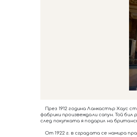
През 1912 година Ланкастър Xаус с
фабрики произвеждали сапун. Той би
след покупката я подарил на британс
От 1922 г. в сградата се намира пр