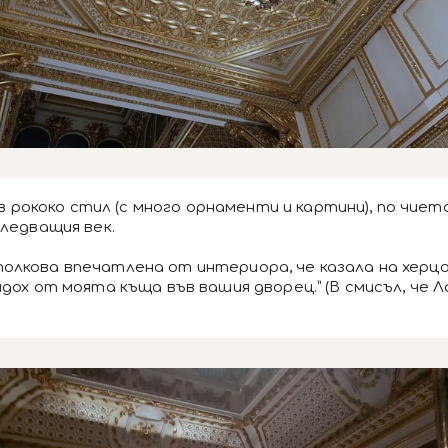
 рококо стил (с много орнаменти и картини), по чи
следващия век.
толкова впечатлена от интериора, че казала на херцо
йдох от моята къща във вашия дворец.” (В смисъл, че