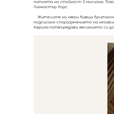
питиета на стойност 2 милиона. Това
Ланкастър Хаус.
Жителите на някои бивши британски
подписано споразумението на независ
Африка потвърждава желанието си да