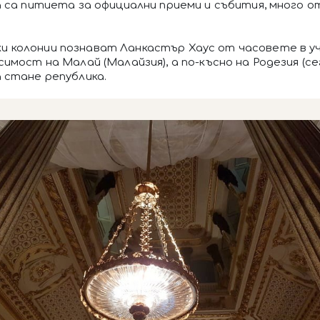
 са питиета за официални приеми и събития, много 
 колонии познават Ланкастър Хаус от часовете в уч
имост на Малай (Малайзия), а по-късно на Родезия (с
 стане република.