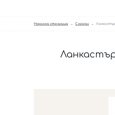
Начална страница
Сгради
Ланкастър
Ланкастър