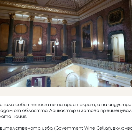
танала собственост не на аристократ, а на индустри
л родом от областта Ланкастър и затова преименувал
ката нация.
авителствената изба (Government Wine Cellar), включв