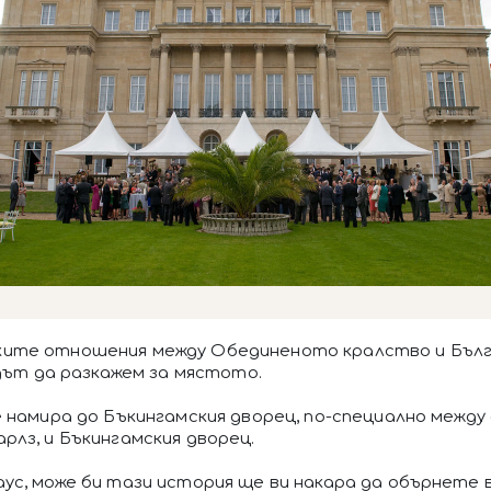
ките отношения между Обединеното кралство и Бълг
одът да разкажем за мястото.
е намира до Бъкингамския дворец, по-специално между
лз, и Бъкингамския дворец.
аус, може би тази история ще ви накара да обърнете