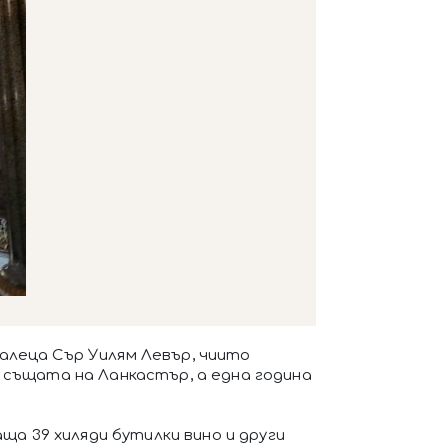
алеца Сър Уилям Левър, чиито
 същата на Ланкастър, а една година
аща 39 хиляди бутилки вино и други