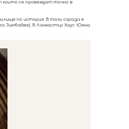
от които се провеждат точно в
илище по история. В тази сграда е
ега Зимбабве). В Ланкастър Хаус Южна