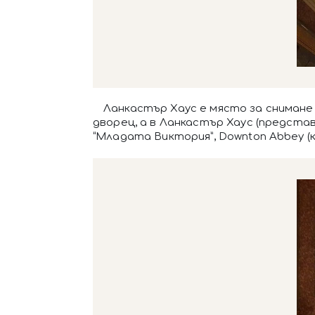
Ланкастър Хаус е място за снимане 
дворец, а в Ланкастър Хаус (представ
“Младата Виктория”, Downton Abbey (