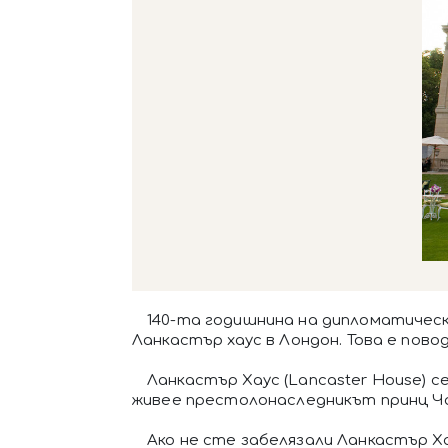
140-та годишнина на дипломатичес
Ланкастър хаус в Лондон. Това е пов
Ланкастър Хаус (Lancaster House) с
живее престолонаследникът принц Чар
Ако не сте забелязали Ланкастър Х