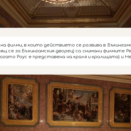
на филми, в които действието се развива в Бъкингамс
ящ се за Бъкингамския дворец) са снимани филмите Речт
когато Роус е представена на краля и кралицата) и Н