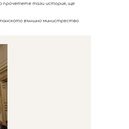
ато прочетете тази история, ще
британското външно министрество