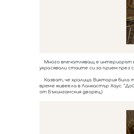
Много впечатляващ е интериорът в
украсявали стаите си за прием през 
Казват, че кралица Виктория била 
време живеела в Ланкастър Хаус: “До
от Бъкингамския дворец.)