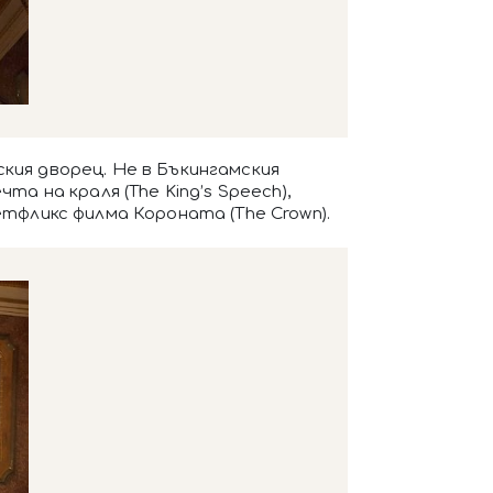
кия дворец. Не в Бъкингамския
а на краля (The King’s Speech),
етфликс филма Короната (The Crown).