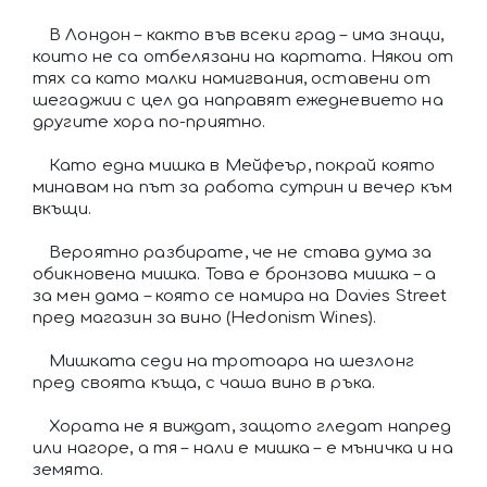
В Лондон – както във всеки град – има знаци,
които не са отбелязани на картата. Някои от
тях са като малки намигвания, оставени от
шегаджии с цел да направят ежедневието на
другите хора по-приятно.
Като една мишка в Мейфеър, покрай която
минавам на път за работа сутрин и вечер към
вкъщи.
Вероятно разбирате, че не става дума за
обикновена мишка. Това е бронзова мишка – а
за мен дама – която се намира на Davies Street
пред магазин за вино (Hedonism Wines).
Мишката седи на тротоара на шезлонг
пред своята къща, с чаша вино в ръка.
Хората не я виждат, защото гледат напред
или нагоре, а тя – нали е мишка – е мъничка и на
земята.