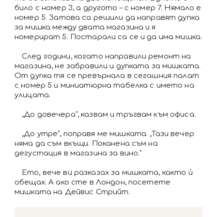
било с номер 3, а другото – с номер 7. Нямало е
номер 5. Затова са решили да направят дупка
за мишка между двата магазина и я
номерират 5. Постарали са се и да има мишка.
След години, когато направили ремонт на
магазина, не забравили и дупката за мишката.
От дупка тя се превърнала в сегашния палат
с номер 5 и миниатюрна табелка с името на
улицата.
„До довечера“, казвам и тръгвам към офиса.
„До утре“, поправя ме мишката. „Тази вечер
няма да съм вкъщи. Поканена съм на
дегустация в магазина за вино.“
Ето, вече ви разказах за мишката, както ѝ
обещах. А ако сте в Лондон, посетете
мишката на Дейвис Стрийт.