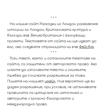
* * *
На нашия сайт Разходки из Лондон разказваме
истории за Лондон, британската култура и
българи във Великобритания с вълнуващи
проекти. Текстовете от сайта ни ще идват до
вас, ако следвате страницата ни във
Фейсбук
.
* * *
Този текст, както и останалите текстове на
сайта, са защитени от авторското право. Ако
искате да използвате текста и снимките,
трябва да поискате разрешение за това.
Пишете на нашият
имейл
. Ние вероятно ще ви
дадем разрешение, при условие, че изпълнявате
правилата за цитиране на източника и
авторите, съгласно българското и
международно право.