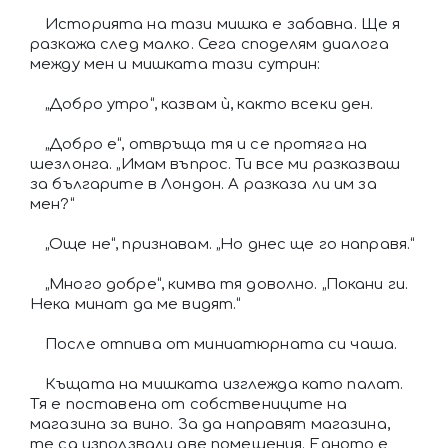
Историята на тази мишка е забавна. Ще я
разкажа след малко. Сега споделям диалога
между мен и мишката тази сутрин:
„Добро утро“, казвам ѝ, както всеки ден.
„Добро е“, отвръща тя и се протяга на
шезлонга. „Имам въпрос. Ти все ми разказваш
за българите в Лондон. А разказа ли им за
мен?“
„Още не“, признавам. „Но днес ще го направя.“
„Много добре“, кимва тя доволно. „Покани ги.
Нека минат да ме видят.“
После отпива от миниатюрната си чаша.
Къщата на мишката изглежда като палат.
Тя е поставена от собствениците на
магазина за вино. За да направят магазина,
те са използвали две помещения. Едното е