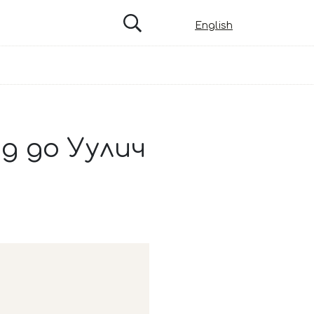
English
д до Уулич