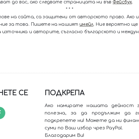
дват до вас, ако следвате страницата ни във
Фейсбук
.
* * *
тове на сайта, са защитени от авторското право. Ако 
ение за това. Пишете на нашият
имейл
. Ние вероятно ще 
 източника и авторите, съгласно българското и между
ЕТЕ СЕ
ПОДКРЕПА
Ако намирате нашата дейност з
полезна, за да продължим да г
подкрепете ни! Можете да ни финан
суми по Ваш избор чрез PayPal.
Благодарим Ви!