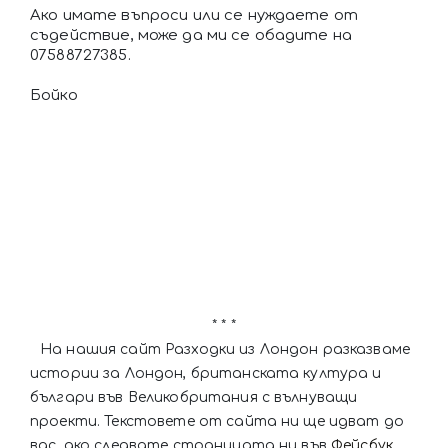
Ако имате въпроси или се нуждаете от
съдействие, може да ми се обадите на
07588727385.
Бойко
* * *
На нашия сайт Разходки из Лондон разказваме
истории за Лондон, британската култура и
българи във Великобритания с вълнуващи
проекти. Текстовете от сайта ни ще идват до
вас, ако следвате страницата ни във
Фейсбук
.