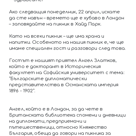
Ако следващия понеделник, 22 април, искате
да сте навън – времето ще е хубаво в Лондон
– заповядайте на пикник в Хайд Парк.
Като на всеки пикник – ще има храна и
напитки. Особеното на нашия пикник е, че ще
имаме специален гост и разговори след това.
Гостът е нашият приятел Ангел Златков,
който е докторант в Историческия
факултет на Софийския университет с тема:
“Българските дипломатически
представителства в Османската империя
1896 - 1902”.
Ангел, който е в Лондон, за да чете в
Британската библиотека спомени и дневници
на дипломати, предприемачи и
пътешественици, относно Княжество
България, обеща да говори на пикника за