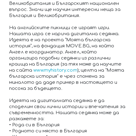
Великобритания и Българският национален
въпрос. Значи ще научим интересни неща за
България и Великобритания.
На английските пикници се играят игри.
Нашата игра се нарича дигитална седянка.
Идеята е на проекта “Моята българска
история”, на фондация MOVE.BG, на който
Ангел е координатор. Ангел, който
организира подобни седянки из различни
краища на България (за тях може да научите
на сайта
www.myhistory.com
); целта на “Моята
българска история” е чрез спомена за
миналото да даде пример в настоящето и
посока за бъдещето.
Идеята на дигиталната седянка е да
споделим свои лични истории и впечатения за
съвременността. Нашата седянка може да
разкажете за:
• Рода си в България
• Родното си място в България