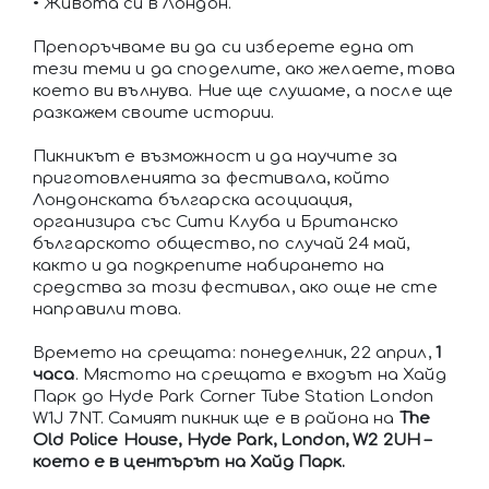
• Живота си в Лондон.
Препоръчваме ви да си изберете една от
тези теми и да споделите, ако желаете, това
което ви вълнува. Ние ще слушаме, а после ще
разкажем своите истории.
Пикникът е възможност и да научите за
приготовленията за фестивала, който
Лондонската българска асоциация,
организира със Сити Клуба и Британско
българското общество, по случай 24 май,
както и да подкрепите набирането на
средства за този фестивал, ако още не сте
направили това.
Времето на срещата: понеделник, 22 април,
1
часа
. Мястото на срещата е входът на Хайд
Парк до Hyde Park Corner Tube Station London
W1J 7NT. Самият пикник ще е в района на
The
Old Police House, Hyde Park, London, W2 2UH –
което е в центърът на Хайд Парк.