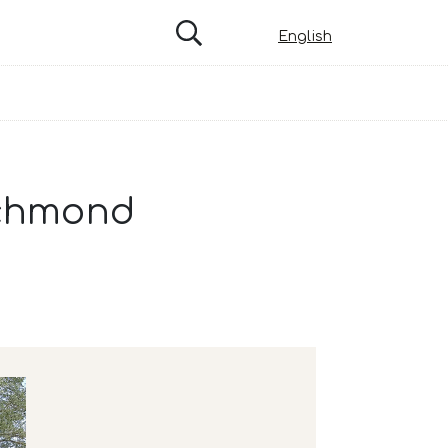
English
ichmond