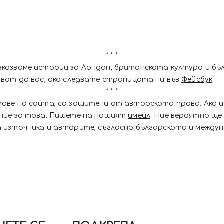
* * *
зказваме истории за Лондон, британската култура и бъ
дват до вас, ако следвате страницата ни във
Фейсбук
.
* * *
тове на сайта, са защитени от авторското право. Ако 
ение за това. Пишете на нашият
имейл
. Ние вероятно ще 
 източника и авторите, съгласно българското и между