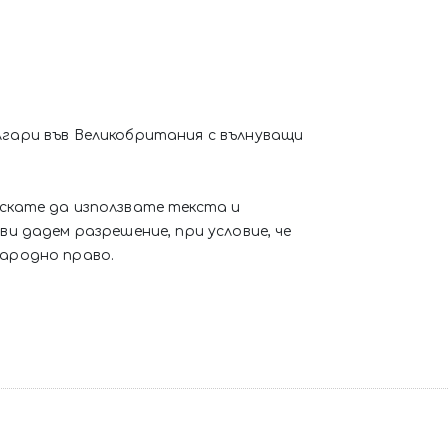
лгари във Великобритания с вълнуващи
искате да използвате текста и
ви дадем разрешение, при условие, че
народно право.