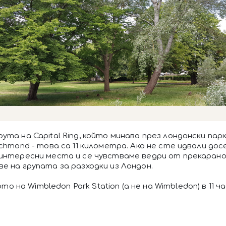
ута на Capital Ring, който минава през лондонски парк
chmond - това са 11 километра. Ако не сте идвали досе
 интересни места и се чувстваме ведри от прекарано
е на групата за разходки из Лондон.
на Wimbledon Park Station (а не на Wimbledon) в 11 ча