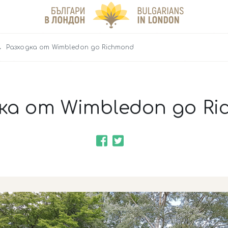
Разходка от Wimbledon до Richmond
ка от Wimbledon до R