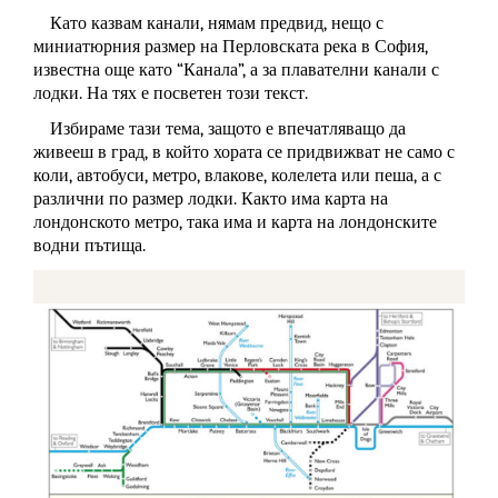
Като казвам канали, нямам предвид, нещо с
миниатюрния размер на Перловската река в София,
известна още като “Канала”, а за плавателни канали с
лодки. На тях е посветен този текст.
Избираме тази тема, защото е впечатляващо да
живееш в град, в който хората се придвижват не само с
коли, автобуси, метро, влакове, колелета или пеша, а с
различни по размер лодки. Както има карта на
лондонското метро, така има и карта на лондонските
водни пътища.