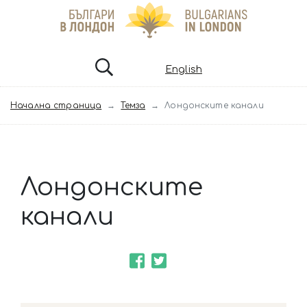
English
Начална страница
Темза
Лондонските канали
Лондонските
канали