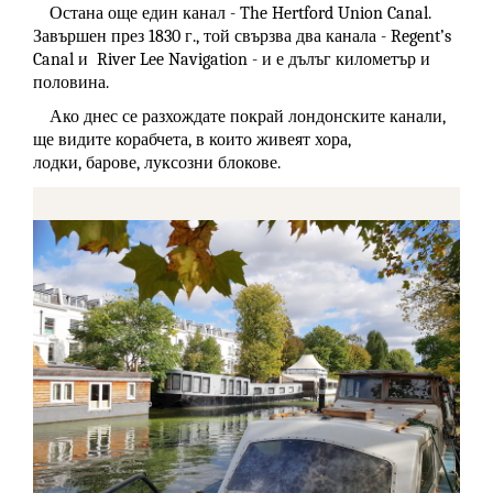
Остана още един канал - The Hertford Union Canal.
Завършен през 1830 г., той свързва два канала - Regent’s
Canal и River Lee Navigation - и е дълъг километър и
половина.
Ако днес се разхождате покрай лондонските канали,
ще видите корабчета, в които живеят хора,
лодки,
барове, луксозни блокове.