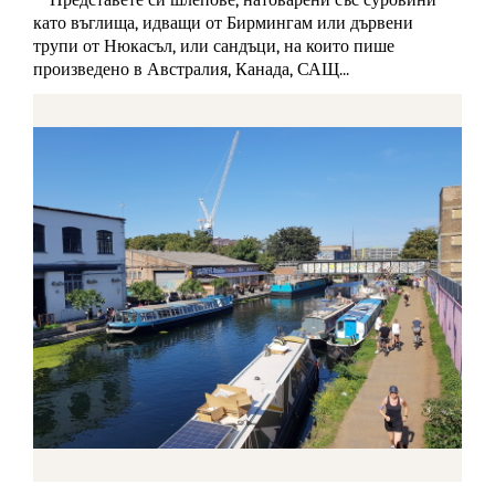
Представете си шлепове, натоварени със суровини
като въглища, идващи от Бирмингам или дървени
трупи от Нюкасъл, или сандъци, на които пише
произведено в Австралия, Канада, САЩ...