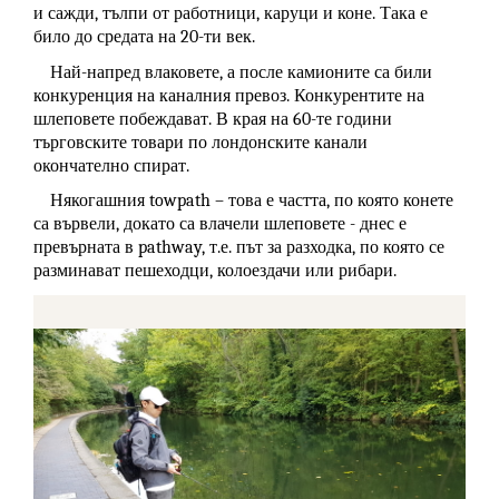
и сажди, тълпи от работници, каруци и коне. Така е
било до средата на 20-ти век.
Най-напред влаковете, а после камионите са били
конкуренция на каналния превоз. Конкурентите на
шлеповете побеждават. В края на 60-те години
търговските товари по лондонските канали
окончателно спират.
Някогашния towpath – това е частта, по която конете
са вървели, докато са влачели шлеповете - днес е
превърната в pathway, т.е. път за разходка, по която се
разминават пешеходци, колоездачи или рибари.