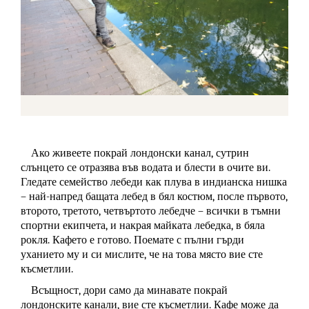
Ако живеете покрай лондонски канал, сутрин
слънцето се отразява във водата и блести в очите ви.
Гледате семейство лебеди как плува в индианска нишка
– най-напред бащата лебед в бял костюм, после първото,
второто, третото, четвъртото лебедче – всички в тъмни
спортни екипчета, и накрая майката лебедка, в бяла
рокля. Кафето е готово. Поемате с пълни гърди
уханието му и си мислите, че на това място вие сте
късметлии.
Всъщност, дори само да минавате покрай
лондонските канали, вие сте късметлии. Кафе може да