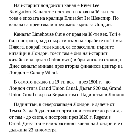
Най-старият лондонски канал е River Lee
Navigation. Каналът е построен в края на 16-ти век –
това е епохата на кралица Елизабет I и Шекспир. По
канала са превозвали предимно зърно за Лондон.
Каналът Limehouse Cut e от края на 18-ти век. Той е
бил построен, за да съкрати пътя на корабите по Темза.
Някога, покрай този канал, са се заселили първите
китайци в Лондон, тоест там е бил най-старият
китайски квартал (Chinatown) в британската столица.
Днес каналът минава през втория финансов център на
Лондон –
.
Canary Wharf
В самото начало на 19-ти век – през 1801 г. - до
Лондон стига Grand Union Canal. Дълъг 220 км, Grand
Union Canal свързва Бирмингам с Падингтън в Лондон.
Падингтън, в северозападен Лондон, е далече от
Темза. За да бъдат транспортирани стоките до реката, а
от там - до света, е построен през 1820 г. Regent’s
Canal. Днес той е най-красивият канал на Лондон и е с
дължина 22 километра.