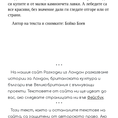
си купите и от малки камиончета лавки. А лебедите са
все красиви, без значение дали ги гледате отгоре или от
страни.
Автор на текста и снимките: Бойко Боев
* * *
На нашия сайт Разходки из Лондон разказваме
истории за Лондон, британската култура и
българи във Великобритания с вълнуващи
проекти. Текстовете от сайта ни ще идват до
вас, ако следвате страницата ни във
Фейсбук
.
* * *
Този текст, както и останалите текстове на
сайта, са защитени от авторското право. Ако