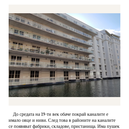
До средата на 19-ти век обаче покрай каналите е
имало овце и ниви. След това в районите на каналите
се появяват фабрики, складове, пристанища. Има пушек