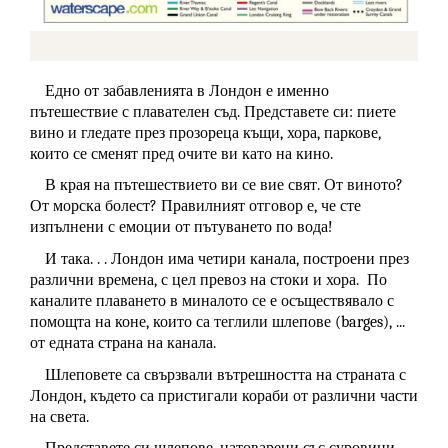
Едно от забавленията в Лондон е именно
пътешествие с плавателен съд. Представете си: пиете
вино и гледате през прозореца къщи, хора, паркове,
които се сменят пред очите ви като на кино.
В края на пътешествието ви се вие свят. От виното?
От морска болест? Правилният отговор е, че сте
изпълнени с емоции от пътуването по вода!
И така. . . Лондон има четири канала, построени през
различни времена, с цел превоз на стоки и хора. По
каналите плаването в миналото се е осъществявало с
помощта на коне, които са теглили шлепове (barges), ...
от едната страна на канала.
Шлеповете са свързвали вътрешността на страната с
Лондон, където са пристигали кораби от различни части
на света.