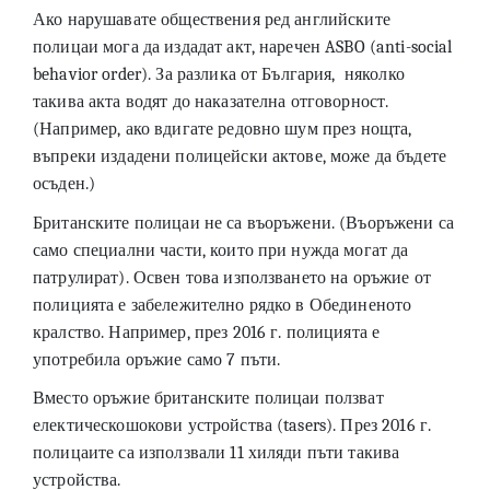
Ако нарушавате обществения ред английските
полицаи мога да издадат акт, наречен ASBO (anti-social
behavior order). За разлика от България, няколко
такива акта водят до наказателна отговорност.
(Например, ако вдигате редовно шум през нощта,
въпреки издадени полицейски актове, може да бъдете
осъден.)
Британските полицаи не са въоръжени. (Въоръжени са
само специални части, които при нужда могат да
патрулират). Освен това използването на оръжие от
полицията е забележително рядко в Обединеното
кралство. Например, през 2016 г. полицията е
употребила оръжие само 7 пъти.
Вместо оръжие британските полицаи ползват
електическошокови устройства (tasers). През 2016 г.
полицаите са използвали 11 хиляди пъти такива
устройства.