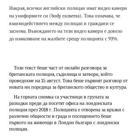
Накрая, всички английски полицаи имат видео камери
на униформите си (body cameras). Това означава, че
взаимодействието между полицаи и граждани се
заснема. Въвеждането на тези видео камери е довело
до намаляване на жалбите срещу полицията с 93%.
Този текст беше част от онлайн разговора за
британската полиция, съдилища и затвори, който
проведохме на 15 август. Това беше първият разговор от
новата ни поредица за британското общество и култура.
На горната снимка са участници в групата за
разходки преди да посетят офиса на лондонската
полиция през 2018 г. Полицията е отворена за връзки с
различни общности в града и посещението беше
първото на живеещи в Лондон българи с лондонски
полицаи.