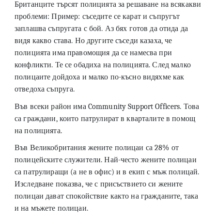
Британците търсят полицията за решаване на всякакви
проблеми: Пример: съседите се карат и съпругът
заплашва съпругата с бой. Аз бях готов да отида да
видя какво става. Но другите съседи казаха, че
полицията има правомощия да се намесва при
конфликти. Те се обадиха на полицията. След малко
полицаите дойдоха и малко по-късно видяхме как
отведоха съпруга.
Във всеки район има Community Support Officers. Това
са граждани, които патрулират в кварталите в помощ
на полицията.
Във Великобритания жените полицаи са 28% от
полицейските служители. Най-често жените полицаи
са патрулиращи (а не в офис) и в екип с мъж полицай.
Изследване показва, че с присъствието си жените
полицаи дават спокойствие както на гражданите, така
и на мъжете полицаи.