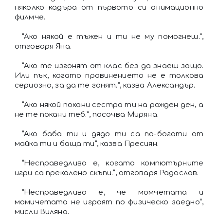
няколко кадъра от първото си анимационно
филмче.
“Ако някой е тъжен и ти не му помогнеш.”,
отговаря Яна.
“Ако те изгонят от клас без да знаеш защо.
Или пък, когато провинението не е толкова
сериозно, за да те гонят.”, казва Александър.
“Ако някой покани сестра ти на рожден ден, а
не те покани теб.”, посочва Миряна.
“Ако баба ти и дядо ти са по-богати от
майка ти и баща ти”, казва Пресиян.
“Несправедливо е, когато компютърните
игри са прекалено скъпи.”, отговаря Радослав.
“Несправедливо е, че момчетата и
момичетата не играят по физическо заедно”,
мисли Виляна.