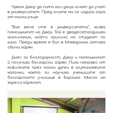
Чувам Джоу да пита кои деца искат да учат
в университет. Пред очите ми се издига гора
от малки ръце.
“Вие вече сте в университета”, казва
помощникът на Джоу. Той е двадесетгодишен
англичанин, който прилича на студент по
кино. Преди време е бил в Македония, затова
обича айрян.
Днес за благодарност, Джоу и помощникът
й получиха български айрян. Пиха направо от
кофичките през малки дупки в алуминиевите
капачки, както ги научиха учениците от
българското училище в Баркинг. Много им
хареса айрянът.