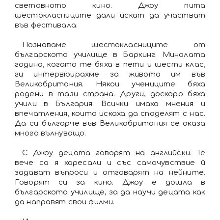
световното кино. Джоу пита
шестокласниците дали искат да участват
във фестивала.
Познаваме шестокласниците от
българското училище в Баркинг. Миналата
година, когато те бяха в пети и шести клас,
ги интервюирахме за живота им във
Великобритания. Някои учениците бяха
родени в тази страна. Други, доскоро бяха
учили в България. Всички имаха мнения и
впечатления, които искаха да споделят с нас.
Да си българче във Великобритания се оказа
много вълнуващо.
С Джоу децата говорят на английски. Те
вече са я харесали и със самочувствие й
задават въпроси и отговарят на нейните.
Говорят си за кино. Джоу е дошла в
българското училище, за да научи децата как
да направят свои филми.