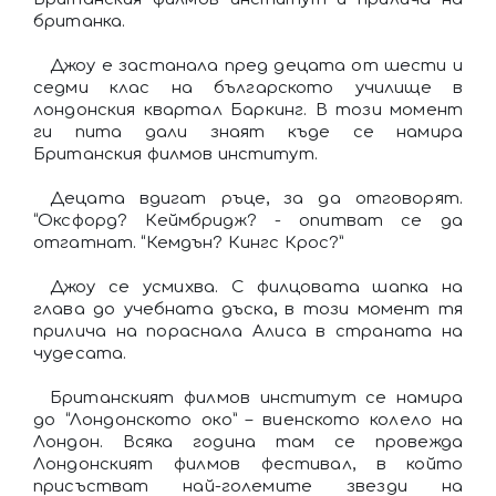
британка.
Джоу е застанала пред децата от шести и
седми клас на българското училище в
лондонския квартал Баркинг. В този момент
ги пита дали знаят къде се намира
Британския филмов институт.
Децата вдигат ръце, за да отговорят.
“Оксфорд? Кеймбридж? - опитват се да
отгатнат. “Кемдън? Кингс Крос?”
Джоу се усмихва. С филцовата шапка на
глава до учебната дъска, в този момент тя
прилича на пораснала Алиса в страната на
чудесата.
Британският филмов институт се намира
до “Лондонското око” – виенското колело на
Лондон. Всяка година там се провежда
Лондонският филмов фестивал, в който
присъстват най-големите звезди на