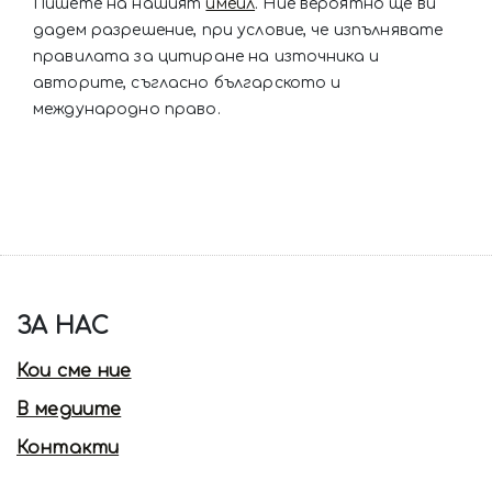
Пишете на нашият
имейл
. Ние вероятно ще ви
дадем разрешение, при условие, че изпълнявате
правилата за цитиране на източника и
авторите, съгласно българското и
международно право.
ЗА НАС
Кои сме ние
В медиите
Контакти