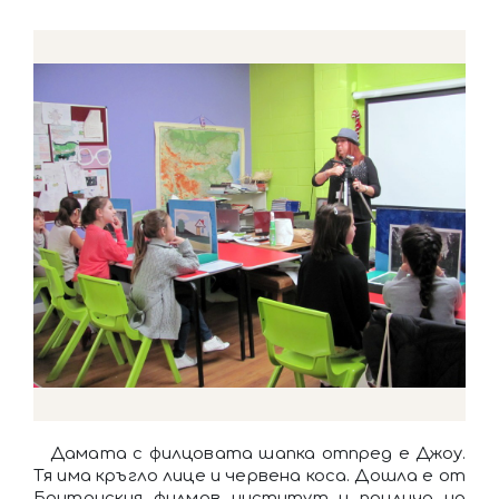
Дамата с филцовата шапка отпред е Джоу.
Тя има кръгло лице и червена коса. Дошла е от
Британския филмов институт и прилича на