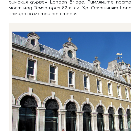
римския дървен London Bridge. Римляните пост
мост над Темза през 52 г. сл. Хр. Сегашният Lond
намира на метри от стария.