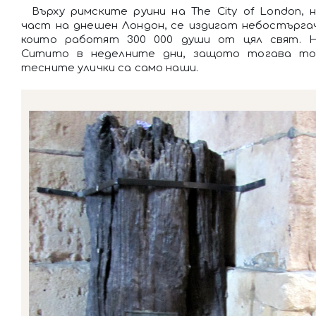
Върху римските руини на The City of London,
част на днешен Лондон, се издигат небостъргач
които работят 300 000 души от цял свят. 
Ситито в неделните дни, защото тогава то
тесните улички са само наши.