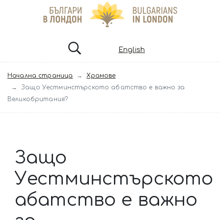
English
Начална страница
Храмове
Защо Уестминстърското абатство е важно за
Великобритания?
Защо
Уестминстърското
абатство е важно