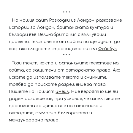
* * *
На нашия сайт Разходки из Лондон разказваме
истории за Лондон, британската култура и
българи във Великобритания с вълнуващи
проекти. Текстовете от сайта ни ще идват до
вас, ако следвате страницата ни във
Фейсбук
.
* * *
Този текст, както и останалите текстове на
сайта, са защитени от авторското право. Ако
искате да използвате текста и снимките,
трябва да поискате разрешение за това.
Пишете на нашият
имейл
. Ние вероятно ще ви
дадем разрешение, при условие, че изпълнявате
правилата за цитиране на източника и
авторите, съгласно българското и
международно право.