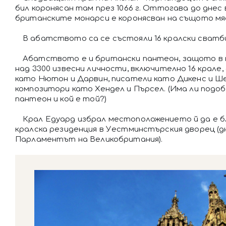
бил коронясан там през 1066 г. Оттогава до днес
британските монарси е коронясван на същото мя
В абатството са се състояли 16 кралски сватби 
Абатството е и британски пантеон, защото в 
над 3300 извесни личности, включително 16 крале, 
като Нютон и Дарвин, писатели като Дикенс и Ше
композитори като Хендел и Пърсел. (Има ли подо
пантеон и кой е той?)
Крал Едуард избрал местоположението й да е б
кралска резиденция в Уестминстърския дворец (
Парламентът на Великобритания).