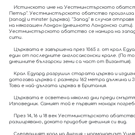
Истинското име на Уестминстърското обатст
Петър“. Уестминстърското обатство произлиза 
(запад) и minster (църква). "Запад" в случая отпра
на някогашен Лондон (днешното Лондонско сити).
Уестминстърското абатство се намира на запа
сити.
Църквата е завършена през 1065 г. от крал Еду
един от последните англосаксонски крале. (По т
днешните български земи са част от Византия).
Крал Едуард разрушил старата църква и издиг
дотогава църква с размери 162 метра дължина и 3
Това е най-дългата църква в Британия.
Църквата е осветена няколко дни преди смърт
Изповедник. Самият той е първият монарх погреб
През 14, 16 и 18 век Уестминстърското абатств
разширявано, докато придобие днешния си вид.
Следващият крал на Англия – нормандецът Уил