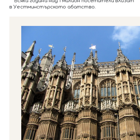
Всяка година над 1 милион посетители влизат
в Уестминстърското абатство.