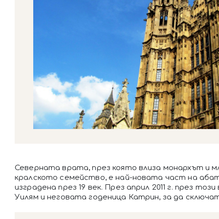
Северната врата, през която влиза монархът и 
кралското семейство, е най-новата част на аб
изградена през 19 век. През април 2011 г. през този
Уилям и неговата годеница Катрин, за да сключат