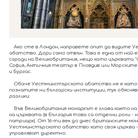
Ако сте в Лондон, направете опит да видите 
абатство. Дори само отвън. Това е една от най
сгради на Великобритания, нещо като църквата "
София, Античния театър в Пловдив или Морските
и Бургас.
Обаче Уестминстърското абатство не е като 
познатите ни български институции, тук обясня
разлики:
Във Великобритания монархът е глава както на
на църквата (в България това са отделни роли - 
патриарх). От 16-ти век до днес британските мо
Уестминстърското абатство като своя църква 
управляват директно.