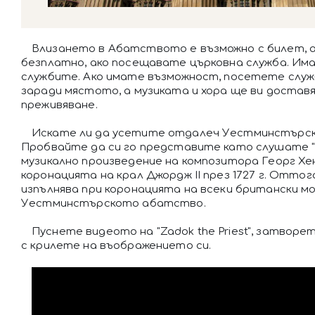
Влизането в Абатството е възможно с билет, 
безплатно, ако посещавате църковна служба. Има
службите. Ако имате възможност, посетете служб
заради мястото, а музиката и хора ще ви доста
преживяване.
Искате ли да усетите отдалеч Уестминстърс
Пробвайте да си го представите като слушате "Za
музикално произведение на композитора Георг Хе
коронацията на крал Джордж II през 1727 г. Оттог
изпълнява при коронацията на всеки британски мо
Уестминстърското абатство.
Пуснете видеото на "Zadok the Priest", затвор
с крилете на въображението си.