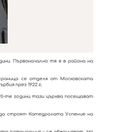
одини. Първоначално тя е в района на
 граница се отделя от Московската
рбия през 1922 г.
 90-те години тази църква посещават
ат да строят Катедралата Успение на
ката патриаршия – се обединяват. Но