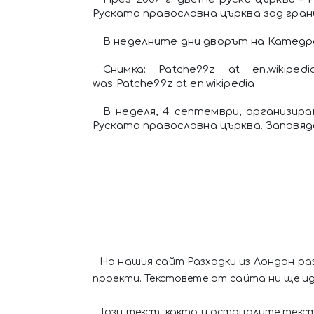
Руската православна църква зад гран
В неделните дни дворът на Катедра
Снимка: Patche99z at en.wikipedi
was Patche99z at en.wikipedia
В неделя, 4 септември, организир
Руската православна църква. Заповя
На нашия сайт Разходки из Лондон ра
проекти. Текстовете от сайта ни ще и
Този текст, както и останалите текс