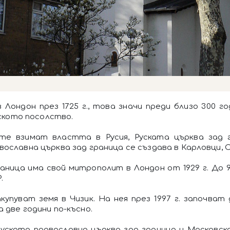
 Лондон през 1725 г., това значи преди близо 300 г
уското посолство.
ките взимат властта в Русия, Руската църква зад
славна църква зад граница се създава в Карловци, Съ
раница има свой митрополит в Лондон от 1929 г. До
.
акупуват земя в Чизик. На нея през 1997 г. започв
 две години по-късно.
 Руската православна църква зад граница и Московс