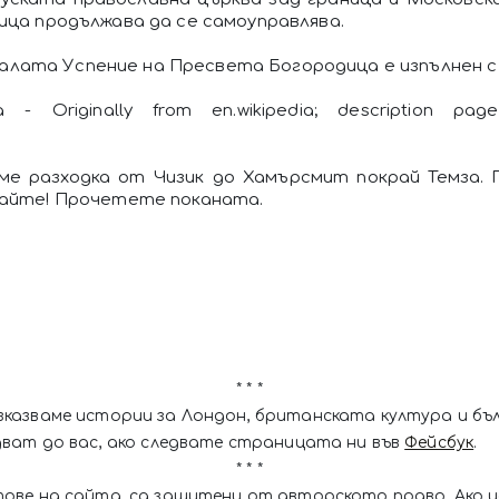
ица продължава да се самоуправлява.
лата Успение на Пресвета Богородица е изпълнен с 
a - Originally from en.wikipedia; description pag
аме разходка от Чизик до Хамърсмит покрай Темза.
дайте! Прочетете поканата.
* * *
зказваме истории за Лондон, британската култура и бъ
дват до вас, ако следвате страницата ни във
Фейсбук
.
* * *
тове на сайта, са защитени от авторското право. Ако 