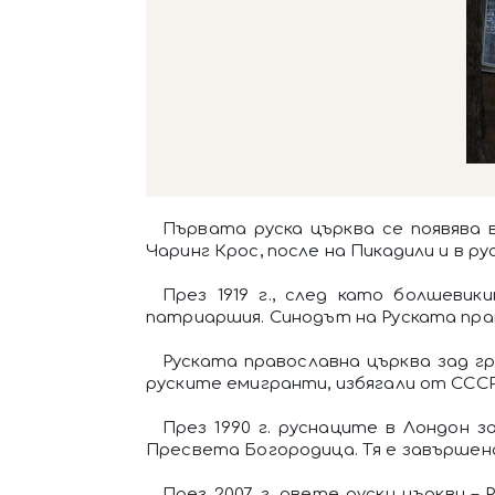
Първата руска църква се появява в
Чаринг Крос, после на Пикадили и в р
През 1919 г., след като болшеви
патриаршия. Синодът на Руската право
Руската православна църква зад г
руските емигранти, избягали от СССР
През 1990 г. руснаците в Лондон з
Пресвета Богородица. Тя е завършена
През 2007 г. двете руски църкви –