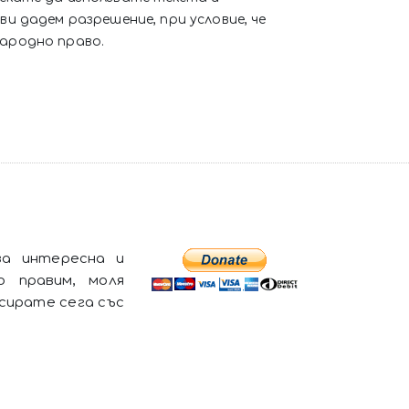
ви дадем разрешение, при условие, че
народно право.
а интересна и
о правим, моля
сирате сега със