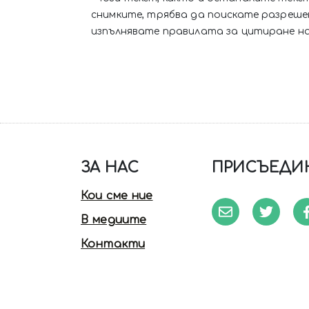
снимките, трябва да поискате разреш
изпълнявате правилата за цитиране на
ЗА НАС
ПРИСЪЕДИН
Кои сме ние
В медиите
Контакти