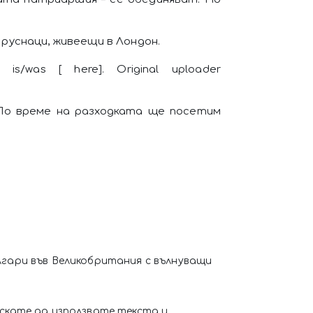
руснаци, живеещи в Лондон.
e is/was [ here]. Original uploader
 По време на разходката ще посетим
лгари във Великобритания с вълнуващи
искате да използвате текста и