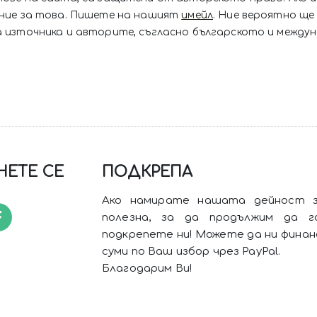
ение за това. Пишете на нашият
имейл
. Ние вероятно ще 
 източника и авторите, съгласно българското и между
ЕТЕ СЕ
ПОДКРЕПА
Ако намирате нашата дейност з
полезна, за да продължим да г
подкрепете ни! Можете да ни финан
суми по Ваш избор чрез PayPal.
Благодарим Ви!