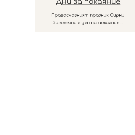
Дни за покаяние
Православният празник Сирни
Заговезни е ден на покаяние ...