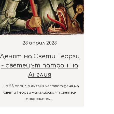
23 април 2023
Денят на Свети Георги
- светецът патрон на
Англия
На 23 април в Англия честват деня на
Свети Георги – английският светец-
покровител ...