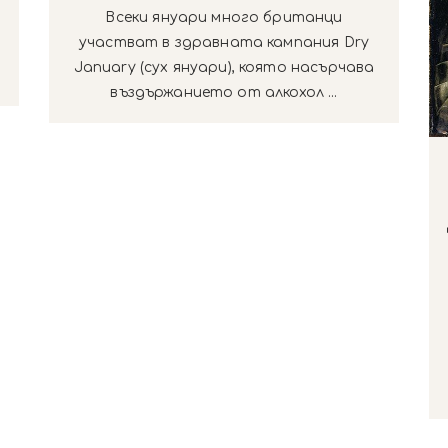
Всеки януари много британци
участват в здравната кампания Dry
January (сух януари), която насърчава
въздържанието от алкохол ...