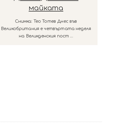
майката
Снимка: Тео Тотев Днес във
Великобритания е четвъртата неделя
на Великденския пост ...