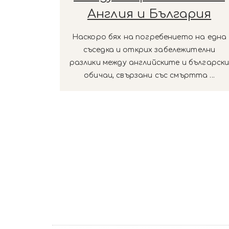
Англия и България
Наскоро бях на погребението на една
съседка и открих забележителни
разлики между английските и българск
обичаи, свързани със смъртта ...