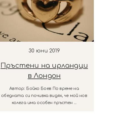
30 юни 2019
Пръстени на ирландци
в Лондон
Автор: Бойко Боев По време на
обедната си почивка видях, че мой нов
колега има особен пръстен ...