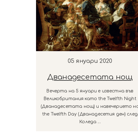
05 януари 2020
Дванадесетата нощ
Вечерта на 5 януари е известна във
Великобритания като the Twelfth Night
(Дванадесетата нощ) и навечерието н
the Twelfth Day (Дванадесетия ден) след
Коледа ...