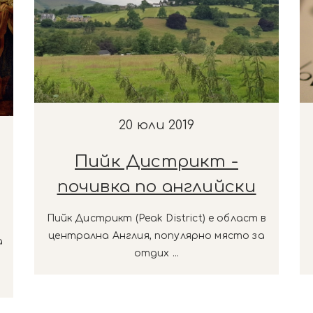
20 юли 2019
Пийк Дистрикт -
почивка по английски
Пийк Дистрикт (Peak District) е област в
централна Англия, популярно място за
а
отдих ...