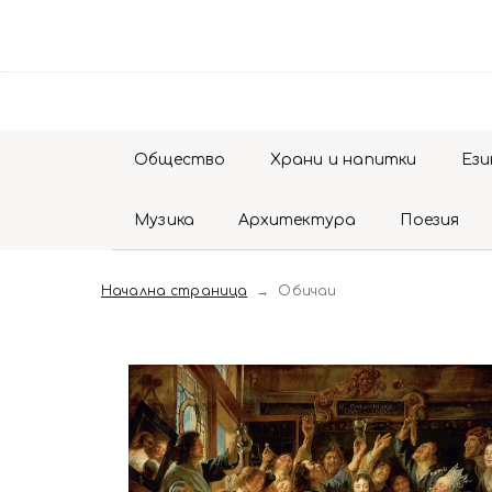
Общество
Храни и напитки
Ези
Музика
Архитектура
Поезия
Начална страница
Обичаи