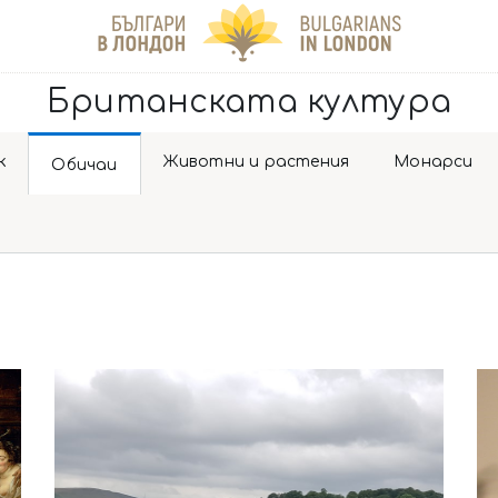
Британската култура
к
Животни и растения
Монарси
Обичаи